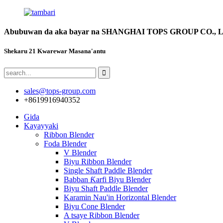
Abubuwan da aka bayar na SHANGHAI TOPS GROUP CO., 
Shekaru 21 Kwarewar Masana'antu
sales@tops-group.com
+8619916940352
Gida
Kayayyaki
Ribbon Blender
Foda Blender
V Blender
Biyu Ribbon Blender
Single Shaft Paddle Blender
Babban Ƙarfi Biyu Blender
Biyu Shaft Paddle Blender
Karamin Nau'in Horizontal Blender
Biyu Cone Blender
A tsaye Ribbon Blender