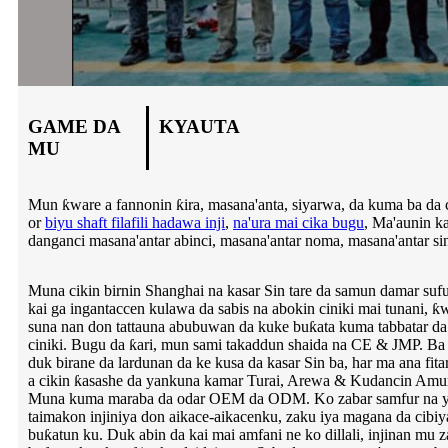
GAME DA
KYAUTA
MU
Mun ƙware a fannonin ƙira, masana'anta, siyarwa, da kuma ba da c
or
biyu shaft filafili hadawa inji
,
na'ura mai cika bugu
, Ma'aunin k
danganci masana'antar abinci, masana'antar noma, masana'antar sina
Muna cikin birnin Shanghai na kasar Sin tare da samun damar suf
kai ga ingantaccen kulawa da sabis na abokin ciniki mai tunani,
suna nan don tattauna abubuwan da kuke buƙata kuma tabbatar d
ciniki. Bugu da ƙari, mun sami takaddun shaida na CE & JMP. Ba 
duk birane da lardunan da ke kusa da kasar Sin ba, har ma ana fit
a cikin ƙasashe da yankuna kamar Turai, Arewa & Kudancin Amurk
Muna kuma maraba da odar OEM da ODM. Ko zabar samfur na y
taimakon injiniya don aikace-aikacenku, zaku iya magana da cibiy
buƙatun ku. Duk abin da kai mai amfani ne ko dillali, injinan mu