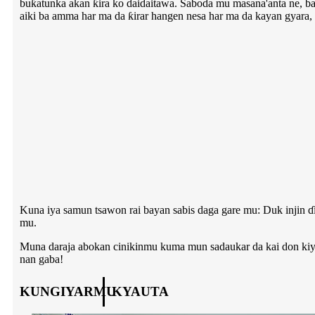
buƙatunka akan ƙira ko daidaitawa. Saboda mu masana'anta ne, 
aiki ba amma har ma da ƙirar hangen nesa har ma da kayan gyara,
Kuna iya samun tsawon rai bayan sabis daga gare mu: Duk injin ɗ
mu.
Muna daraja abokan cinikinmu kuma mun sadaukar da kai don kiyay
nan gaba!
KUNGIYARMU
KYAUTA