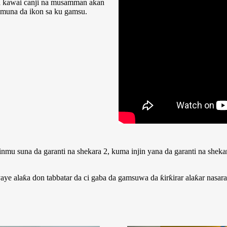
ba kawai canji na musamman akan
 muna da ikon sa ku gamsu.
inmu suna da garanti na shekara 2, kuma injin yana da garanti na shek
e alaƙa don tabbatar da ci gaba da gamsuwa da ƙirƙirar alaƙar nasar