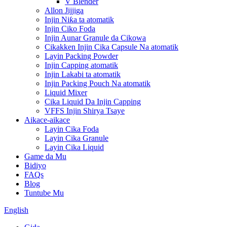
V Blender
Allon Jijjiga
Injin Niƙa ta atomatik
Injin Ciko Foda
Injin Aunar Granule da Cikowa
Cikakken Injin Cika Capsule Na atomatik
Layin Packing Powder
Injin Capping atomatik
Injin Lakabi ta atomatik
Injin Packing Pouch Na atomatik
Liquid Mixer
Cika Liquid Da Injin Capping
VFFS Injin Shirya Tsaye
Aikace-aikace
Layin Cika Foda
Layin Cika Granule
Layin Cika Liquid
Game da Mu
Bidiyo
FAQs
Blog
Tuntube Mu
English