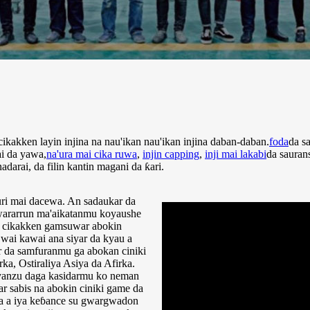
ikakken layin injina na nau'ikan nau'ikan injina daban-daban.
foda
da s
ai da yawa,
na'ura mai cika ruwa
,
injin capping
,
inji mai lakabi
da sauran
darai, da filin kantin magani da ƙari.
uri mai dacewa. An sadaukar da
 ƙwararrun ma'aikatanmu koyaushe
a cikakken gamsuwar abokin
wai kawai ana siyar da kyau a
ar da samfuranmu ga abokan ciniki
a, Ostiraliya Asiya da Afirka.
anzu daga kasidarmu ko neman
ar sabis na abokin ciniki game da
 za a iya keɓance su gwargwadon