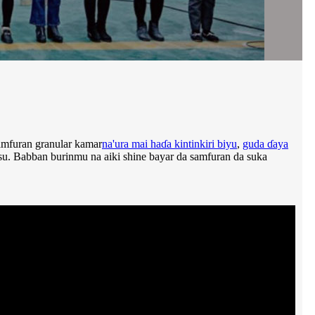
amfuran granular kamar
na'ura mai haɗa kintinkiri biyu
,
guda ɗaya
su. Babban burinmu na aiki shine bayar da samfuran da suka