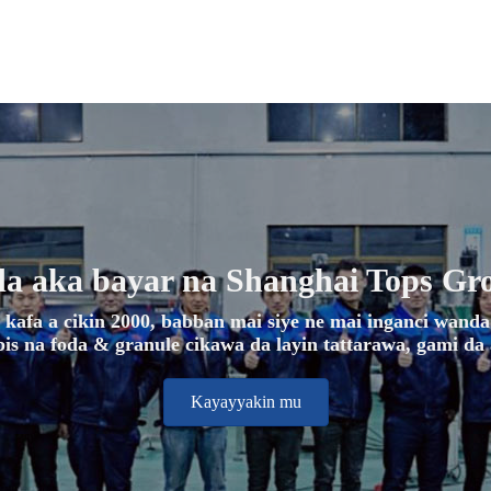
 aka bayar na Shanghai Tops Gro
kafa a cikin 2000, babban mai siye ne mai inganci wand
is na foda & granule cikawa da layin tattarawa, gami da 
Kayayyakin mu