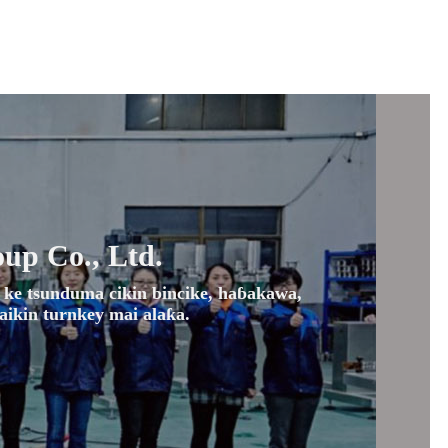
up Co., Ltd.
a ke tsunduma cikin bincike, haɓakawa,
aikin turnkey mai alaƙa.