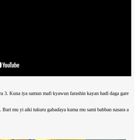
ara 3. Kuna iya samun mafi kyawun farashin kayan haɗi daga gare
a. Bari mu yi aiki tuƙuru gabaɗaya kuma mu sami babban nasara a